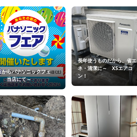
長年使うものだから、省エ
ネ・清潔に～ XSエアコ
日からパナソニックフェ
ン！
！ 当店にて～