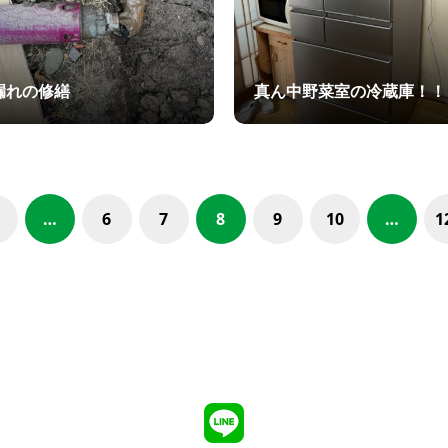
漏れの修繕
真ん中野菜室の冷蔵庫！！
…
6
7
8
9
10
…
1