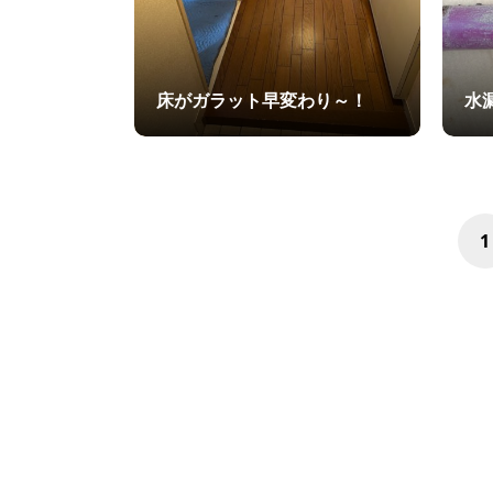
床がガラット早変わり～！
水
1