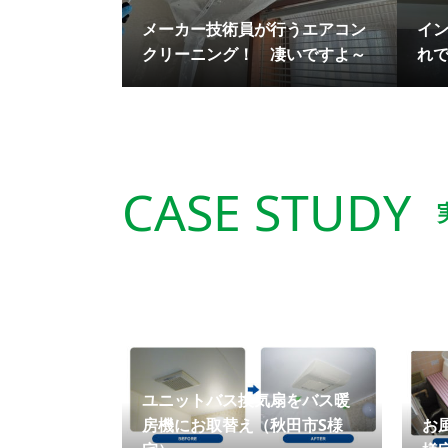
メーカー技術員が行うエアコン
イ
クリーニング！ 凄いですよ～
れ
CASE STUDY
ユニットバス換気扇をバス暖
房機にお取替え（秋田市S様
お