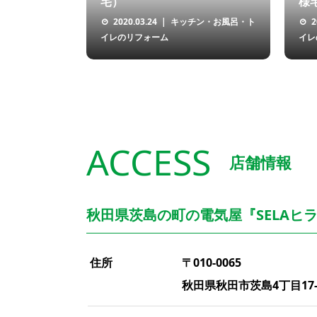
宅）
様宅
2020.03.24
キッチン・お風呂・ト
2
イレのリフォーム
イレ
ACCESS
店舗情報
秋田県茨島の町の電気屋『SELAヒラ
住所
〒010-0065
秋田県秋田市茨島4丁目17-